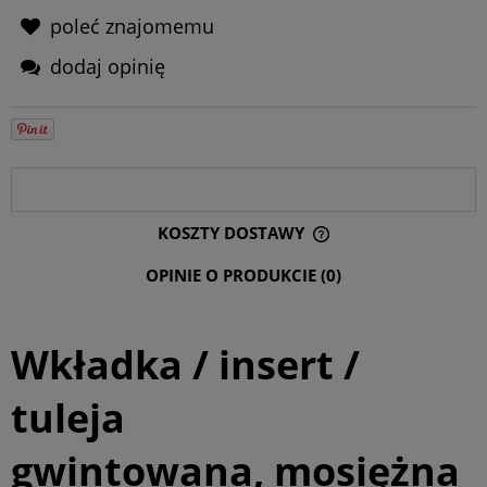
poleć znajomemu
dodaj opinię
OPIS
KOSZTY DOSTAWY
CENA NIE ZAWIERA EWENTUALNYCH KOSZTÓW PŁATNOŚCI
OPINIE O PRODUKCIE (0)
Wkładka / insert /
tuleja
gwintowana, mosiężna