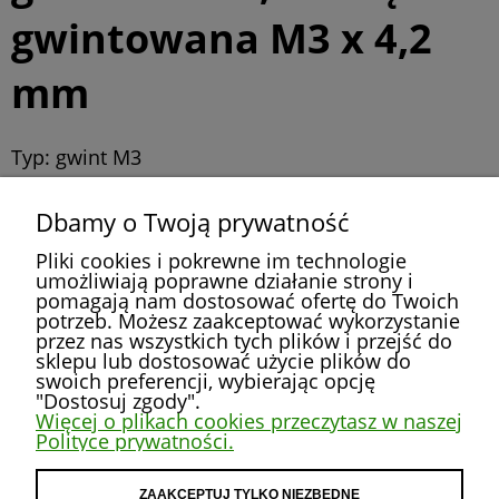
gwintowana M3 x 4,2
mm
Typ: gwint M3
Wysokość: 4 mm
Dbamy o Twoją prywatność
średnica fi 4,2 mm
Pliki cookies i pokrewne im technologie
umożliwiają poprawne działanie strony i
pomagają nam dostosować ofertę do Twoich
potrzeb. Możesz zaakceptować wykorzystanie
przez nas wszystkich tych plików i przejść do
POMOC
sklepu lub dostosować użycie plików do
swoich preferencji, wybierając opcję
"Dostosuj zgody".
MOJE KONTO
Więcej o plikach cookies przeczytasz w naszej
Polityce prywatności.
PŁATNOŚCI I DOSTAWA
ZAAKCEPTUJ TYLKO NIEZBĘDNE