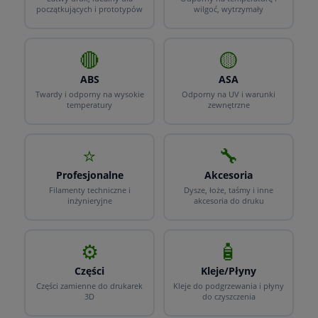
początkujących i prototypów
wilgoć, wytrzymały
🔴
🟡
ABS
ASA
Twardy i odporny na wysokie
Odporny na UV i warunki
temperatury
zewnętrzne
⭐
🔧
Profesjonalne
Akcesoria
Filamenty techniczne i
Dysze, łoże, taśmy i inne
inżynieryjne
akcesoria do druku
⚙️
🧴
Części
Kleje/Płyny
Części zamienne do drukarek
Kleje do podgrzewania i płyny
3D
do czyszczenia