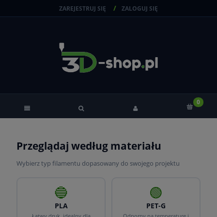
ZAREJESTRUJ SIĘ
ZALOGUJ SIĘ
Przeglądaj według materiału
Wybierz typ filamentu dopasowany do swojego projektu
🔵
🟢
PLA
PET-G
Łatwy druk, idealny dla
Odporny na temperaturę i