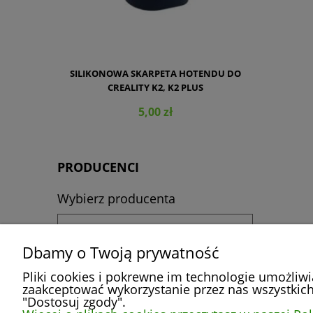
SILIKONOWA SKARPETA HOTENDU DO
CREALITY K2, K2 PLUS
5,00 zł
PRODUCENCI
Wybierz producenta
DO KOSZYKA
Dbamy o Twoją prywatność
Pliki cookies i pokrewne im technologie umożliw
zaakceptować wykorzystanie przez nas wszystkich 
POMOC
MOJE KONTO
"Dostosuj zgody".