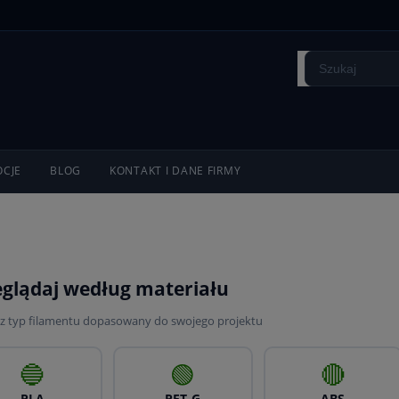
CJE
BLOG
KONTAKT I DANE FIRMY
eglądaj według materiału
z typ filamentu dopasowany do swojego projektu
🔵
🟢
🔴
PLA
PET-G
ABS