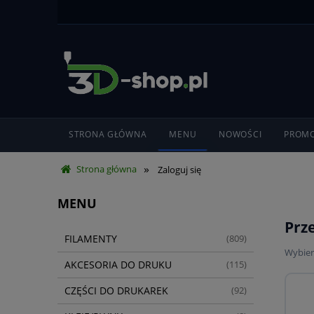
STRONA GŁÓWNA
MENU
NOWOŚCI
PROMO
»
Strona główna
Zaloguj się
MENU
Prz
FILAMENTY
(809)
Wybier
AKCESORIA DO DRUKU
(115)
CZĘŚCI DO DRUKAREK
(92)