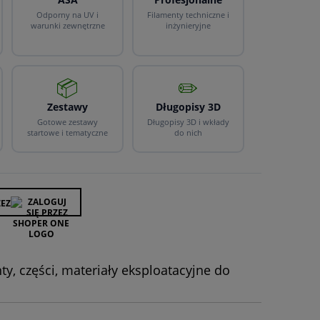
Odporny na UV i
Filamenty techniczne i
warunki zewnętrzne
inżynieryjne
📦
✏️
Zestawy
Długopisy 3D
Gotowe zestawy
Długopisy 3D i wkłady
startowe i tematyczne
do nich
ZEZ
, części, materiały eksploatacyjne do