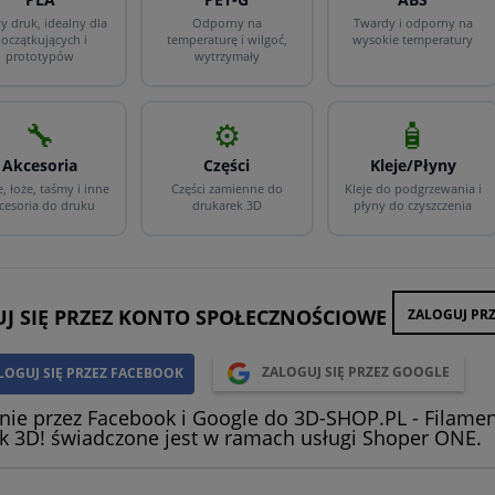
y druk, idealny dla
Odporny na
Twardy i odporny na
oczątkujących i
temperaturę i wilgoć,
wysokie temperatury
prototypów
wytrzymały
🔧
⚙️
🧴
Akcesoria
Części
Kleje/Płyny
, łoże, taśmy i inne
Części zamienne do
Kleje do podgrzewania i
cesoria do druku
drukarek 3D
płyny do czyszczenia
J SIĘ PRZEZ KONTO SPOŁECZNOŚCIOWE
ZALOGUJ PR
LOGUJ SIĘ PRZEZ FACEBOOK
ZALOGUJ SIĘ PRZEZ GOOGLE
ie przez Facebook i Google do 3D-SHOP.PL - Filamenty
k 3D! świadczone jest w ramach usługi Shoper ONE.