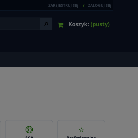
ZAREJESTRUJ SIĘ
ZALOGUJ SIĘ
Koszyk:
(pusty)
🟡
⭐
ASA
Profesjonalne