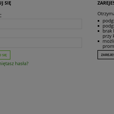
J SIĘ
ZAREJE
Otrzyma
:
podgl
podgl
brak
:
przy 
możl
prom
ZAREJE
 SIĘ
iętasz hasła?