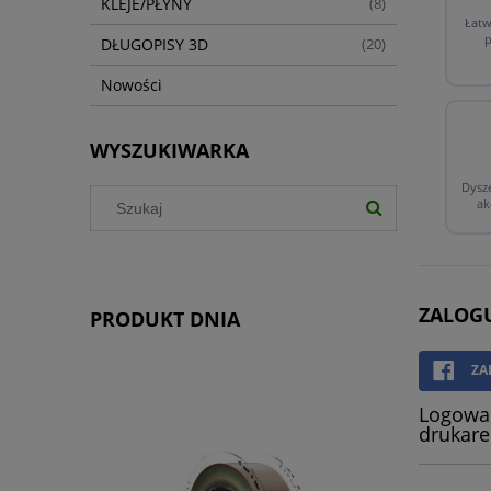
KLEJE/PŁYNY
(8)
Łatw
p
DŁUGOPISY 3D
(20)
Nowości
WYSZUKIWARKA
Dysze
ak
ZALOGU
PRODUKT DNIA
ZA
Logowan
drukare