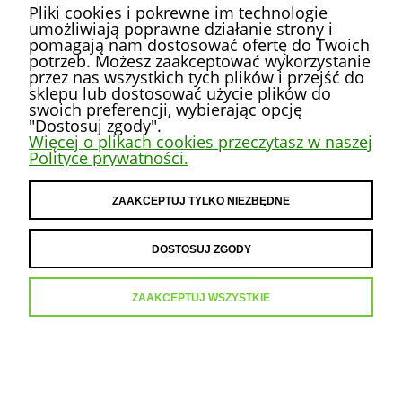
Pliki cookies i pokrewne im technologie
umożliwiają poprawne działanie strony i
pomagają nam dostosować ofertę do Twoich
potrzeb. Możesz zaakceptować wykorzystanie
przez nas wszystkich tych plików i przejść do
POMOC
sklepu lub dostosować użycie plików do
swoich preferencji, wybierając opcję
"Dostosuj zgody".
MOJE KONTO
Więcej o plikach cookies przeczytasz w naszej
Polityce prywatności.
PŁATNOŚCI I DOSTAWA
ZAAKCEPTUJ TYLKO NIEZBĘDNE
INFORMACJE
DOSTOSUJ ZGODY
O NAS
ZAAKCEPTUJ WSZYSTKIE
POKAŻ PEŁNĄ WERSJĘ STRONY
Sklep internetowy Shoper.pl