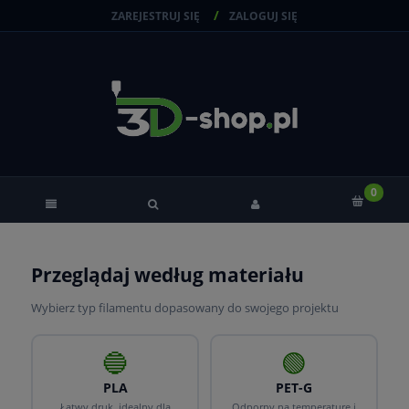
ZAREJESTRUJ SIĘ
ZALOGUJ SIĘ
Przeglądaj według materiału
Wybierz typ filamentu dopasowany do swojego projektu
🔵
🟢
PLA
PET-G
Łatwy druk, idealny dla
Odporny na temperaturę i