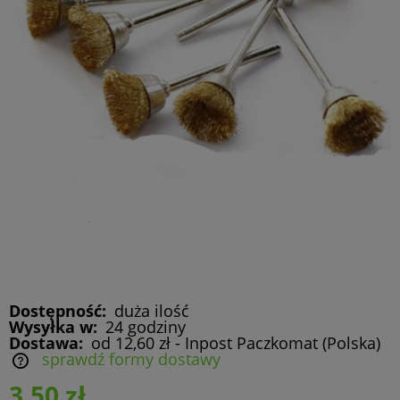
Dostępność:
duża ilość
Wysyłka w:
24 godziny
Dostawa:
od 12,60 zł
- Inpost Paczkomat
(Polska)
sprawdź formy dostawy
Cena nie zawiera ewentualnych kosztów płatności
3,50 zł