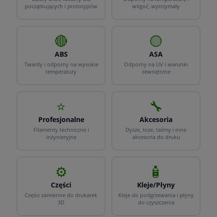
początkujących i prototypów
wilgoć, wytrzymały
🔴
🟡
ABS
ASA
Twardy i odporny na wysokie
Odporny na UV i warunki
temperatury
zewnętrzne
⭐
🔧
Profesjonalne
Akcesoria
Filamenty techniczne i
Dysze, łoże, taśmy i inne
inżynieryjne
akcesoria do druku
⚙️
🧴
Części
Kleje/Płyny
Części zamienne do drukarek
Kleje do podgrzewania i płyny
3D
do czyszczenia