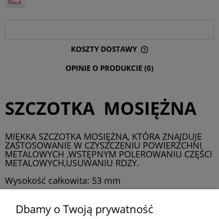
OPIS
KOSZTY DOSTAWY
CENA NIE ZAWIERA EWENTUALNYCH KOSZTÓW PŁATNOŚCI
OPINIE O PRODUKCIE (0)
SZCZOTKA MOSIĘŻNA
MIĘKKA SZCZOTKA MOSIĘŻNA, KTÓRA ZNAJDUJE
ZASTOSOWANIE W CZYSZCZENIU POWIERZCHNI
METALOWYCH ,WSTĘPNYM POLEROWANIU CZĘŚCI
METALOWYCH,USUWANIU RDZY.
Wysokość całkowita: 53 mm
wysokość trzpienia: 35 mm
Dbamy o Twoją prywatność
grubość trzpienia : 3 mm