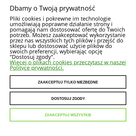
Dbamy o Twoją prywatność
Pliki cookies i pokrewne im technologie
umożliwiają poprawne działanie strony i
pomagają nam dostosować ofertę do Twoich
potrzeb. Możesz zaakceptować wykorzystanie
przez nas wszystkich tych plików i przejść do
POMOC
sklepu lub dostosować użycie plików do
swoich preferencji, wybierając opcję
"Dostosuj zgody".
MOJE KONTO
Więcej o plikach cookies przeczytasz w naszej
Polityce prywatności.
PŁATNOŚCI I DOSTAWA
ZAAKCEPTUJ TYLKO NIEZBĘDNE
INFORMACJE
DOSTOSUJ ZGODY
O NAS
ZAAKCEPTUJ WSZYSTKIE