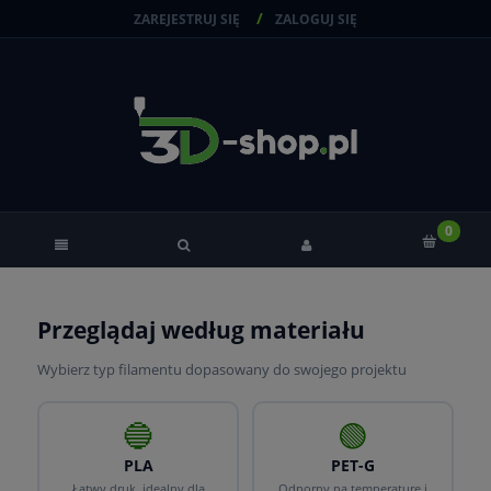
ZAREJESTRUJ SIĘ
ZALOGUJ SIĘ
Przeglądaj według materiału
Wybierz typ filamentu dopasowany do swojego projektu
🔵
🟢
PLA
PET-G
Łatwy druk, idealny dla
Odporny na temperaturę i