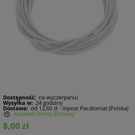
Dostępność:
na wyczerpaniu
Wysyłka w:
24 godziny
Dostawa:
od 12,60 zł
- Inpost Paczkomat
(Polska)
sprawdź formy dostawy
Cena nie zawiera ewentualnych kosztów płatności
8,00 zł