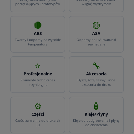
początkujących i prototypów
wilgoć, wytrzymały
🔴
🟡
ABS
ASA
Twardy i odporny na wysokie
Odporny na UV i warunki
temperatury
zewnętrzne
⭐
🔧
Profesjonalne
Akcesoria
Filamenty techniczne i
Dysze, łoże, taśmy i inne
inżynieryjne
akcesoria do druku
⚙️
🧴
Części
Kleje/Płyny
Części zamienne do drukarek
Kleje do podgrzewania i płyny
3D
do czyszczenia