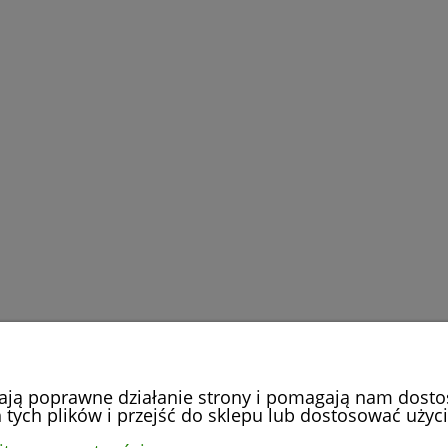
iają poprawne działanie strony i pomagają nam dost
tych plików i przejść do sklepu lub dostosować użyci
PŁATNOŚCI I DOSTAWA
INFORMACJE