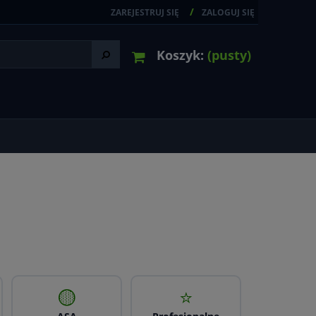
ZAREJESTRUJ SIĘ
ZALOGUJ SIĘ
Koszyk:
(pusty)
🟡
⭐