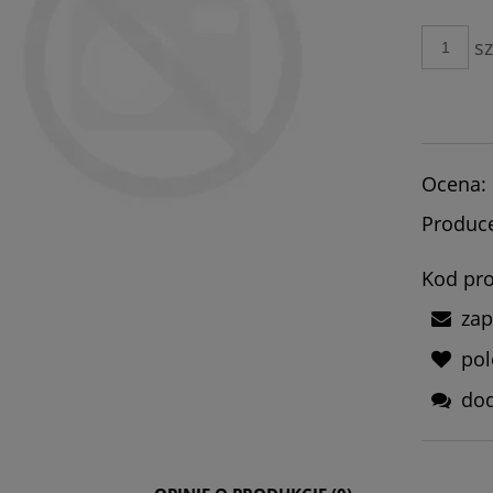
płatności
sz
Ocena:
Produce
Kod pro
zap
po
dod