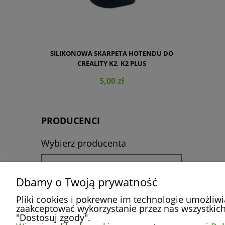
SILIKONOWA SKARPETA HOTENDU DO
CREALITY K2, K2 PLUS
5,00 zł
PRODUCENCI
Wybierz producenta
DO KOSZYKA
Dbamy o Twoją prywatność
Pliki cookies i pokrewne im technologie umożliw
zaakceptować wykorzystanie przez nas wszystkich 
POMOC
MOJE KONTO
"Dostosuj zgody".