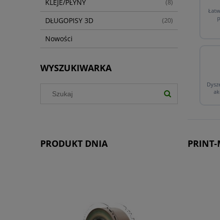
KLEJE/PŁYNY
(8)
Łatw
p
DŁUGOPISY 3D
(20)
Nowości
WYSZUKIWARKA
Dysze
ak
PRINT-
PRODUKT DNIA