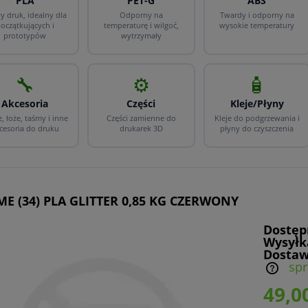
PLA
PET-G
ABS
y druk, idealny dla
Odporny na
Twardy i odporny na
oczątkujących i
temperaturę i wilgoć,
wysokie temperatury
prototypów
wytrzymały
🔧
⚙️
🧴
Akcesoria
Części
Kleje/Płyny
, łoże, taśmy i inne
Części zamienne do
Kleje do podgrzewania i
cesoria do druku
drukarek 3D
płyny do czyszczenia
ME (34) PLA GLITTER 0,85 KG CZERWONY
Dostęp
Wysyłk
Dostaw
sp
49,00
Cena nie zawiera ewentualnych kosztów