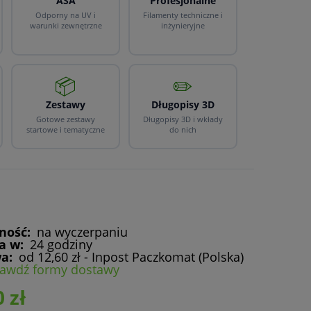
ASA
Profesjonalne
Odporny na UV i
Filamenty techniczne i
warunki zewnętrzne
inżynieryjne
📦
✏️
Zestawy
Długopisy 3D
Gotowe zestawy
Długopisy 3D i wkłady
startowe i tematyczne
do nich
ność:
na wyczerpaniu
a w:
24 godziny
a:
od 12,60 zł
- Inpost Paczkomat
(Polska)
rawdź formy dostawy
 zł