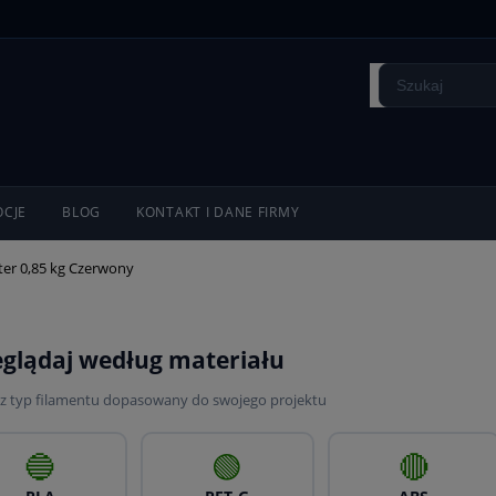
CJE
BLOG
KONTAKT I DANE FIRMY
tter 0,85 kg Czerwony
eglądaj według materiału
z typ filamentu dopasowany do swojego projektu
🔵
🟢
🔴