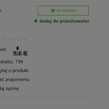
t.
DO KOSZYKA
dodaj do przechowalni
nt:
duktu:
739
ytaj o produkt
leć znajomemu
aj opinię