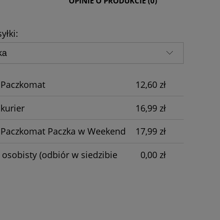
Y DOSTAWY
OPINIE O PRODUKCIE (0)
CENA NIE ZAWIERA EWENTUALNYCH
yłki:
KOSZTÓW PŁATNOŚCI
 Paczkomat
12,60 zł
 kurier
16,99 zł
 Paczkomat Paczka w Weekend
17,99 zł
 osobisty
(odbiór w siedzibie
0,00 zł