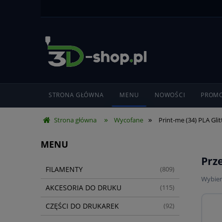
STRONA GŁÓWNA
MENU
NOWOŚCI
PROMO
»
»
Strona główna
Wycofane
Print-me (34) PLA Gli
MENU
Prz
FILAMENTY
(809)
Wybier
AKCESORIA DO DRUKU
(115)
CZĘŚCI DO DRUKAREK
(92)