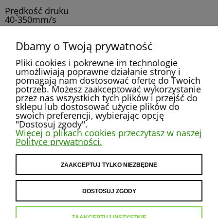
Prędkość druku
40-350mm/s
Ogrzewana komora robocza
Dbamy o Twoją prywatność
niewymagana
Pliki cookies i pokrewne im technologie
umożliwiają poprawne działanie strony i
pomagają nam dostosować ofertę do Twoich
potrzeb. Możesz zaakceptować wykorzystanie
przez nas wszystkich tych plików i przejść do
POMOC
sklepu lub dostosować użycie plików do
swoich preferencji, wybierając opcję
"Dostosuj zgody".
MOJE KONTO
Więcej o plikach cookies przeczytasz w naszej
Polityce prywatności.
PŁATNOŚCI I DOSTAWA
ZAAKCEPTUJ TYLKO NIEZBĘDNE
INFORMACJE
DOSTOSUJ ZGODY
O NAS
ZAAKCEPTUJ WSZYSTKIE