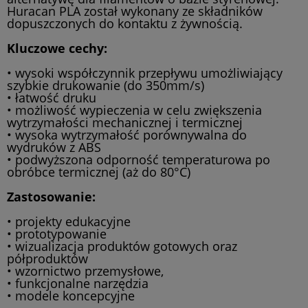
Huracan PLA został wykonany ze składników
dopuszczonych do kontaktu z żywnością.
Kluczowe cechy:
• wysoki współczynnik przepływu umożliwiający
szybkie drukowanie (do 350mm/s)
• łatwość druku
• możliwość wypieczenia w celu zwiększenia
wytrzymałości mechanicznej i termicznej
• wysoka wytrzymałość porównywalna do
wydruków z ABS
• podwyższona odporność temperaturowa po
obróbce termicznej (aż do 80°C)
Zastosowanie:
• projekty edukacyjne
• prototypowanie
• wizualizacja produktów gotowych oraz
półproduktów
• wzornictwo przemysłowe,
• funkcjonalne narzędzia
• modele koncepcyjne