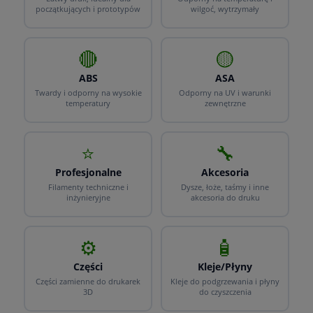
początkujących i prototypów
wilgoć, wytrzymały
🔴
🟡
ABS
ASA
Twardy i odporny na wysokie
Odporny na UV i warunki
temperatury
zewnętrzne
⭐
🔧
Profesjonalne
Akcesoria
Filamenty techniczne i
Dysze, łoże, taśmy i inne
inżynieryjne
akcesoria do druku
⚙️
🧴
Części
Kleje/Płyny
Części zamienne do drukarek
Kleje do podgrzewania i płyny
3D
do czyszczenia