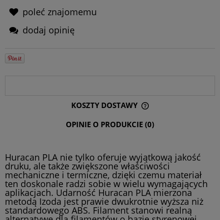
poleć znajomemu
dodaj opinię
OPIS
KOSZTY DOSTAWY
CENA NIE ZAWIERA EWENTUALNYCH KOSZTÓW PŁATNOŚCI
OPINIE O PRODUKCIE (0)
Huracan PLA nie tylko oferuje wyjątkową jakość
druku, ale także zwiększone właściwości
mechaniczne i termiczne, dzięki czemu materiał
ten doskonale radzi sobie w wielu wymagających
aplikacjach. Udarność Huracan PLA mierzona
metodą Izoda jest prawie dwukrotnie wyższa niż
standardowego ABS. Filament stanowi realną
alternatywę dla filamentów o bazie styrenowej.