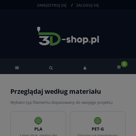
ZAREJESTRUJ SIĘ
ZALOGUJ SIĘ
Przeglądaj według materiału
Wybierz typ filamentu dopasowany do swojego projektu
🔵
🟢
PLA
PET-G
Łatwy druk, idealny dla
Odporny na temperaturę i