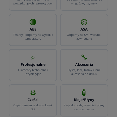
początkujących i prototypów
wilgoć, wytrzymały
🔴
🟡
ABS
ASA
Twardy i odporny na wysokie
Odporny na UV i warunki
temperatury
zewnętrzne
⭐
🔧
Profesjonalne
Akcesoria
Filamenty techniczne i
Dysze, łoże, taśmy i inne
inżynieryjne
akcesoria do druku
⚙️
🧴
Części
Kleje/Płyny
Części zamienne do drukarek
Kleje do podgrzewania i płyny
3D
do czyszczenia