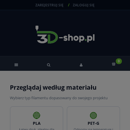
ZAREJESTRUJ SIĘ
ZALOGUJ SIĘ
Przeglądaj według materiału
Wybierz typ filamentu dopasowany do swojego projektu
🔵
🟢
PLA
PET-G
Łatwy druk, idealny dla
Odporny na temperaturę i