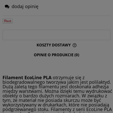
dodaj opinię
OPIS
KOSZTY DOSTAWY
CENA NIE ZAWIERA EWENTUALNYCH KOSZTÓW PŁATNOŚCI
OPINIE O PRODUKCIE (0)
Filament EcoLine PLA
otrzymuje się z
biodegradowalnego tworzywa jakim jest polilaktyd.
Dużą zaletą tego filamentu jest doskonała adhezja
między warstwami. Można dzięki temu wydrukować
obiekty o bardzo dużych rozmiarach. W związku z
tym, że materiał nie posiada skurczu może być
wykorzystywany w drukarkach, które nie posiadają
podgrzewanego stołu. Filamenty z serii EcoLine PLA