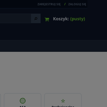
ZAREJESTRUJ SIĘ
ZALOGUJ SIĘ
Koszyk:
(pusty)
🟡
⭐