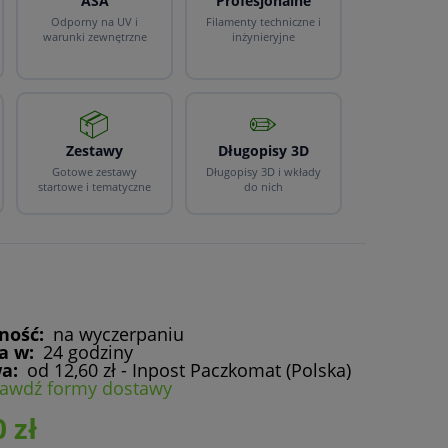
ASA
Profesjonalne
Odporny na UV i
Filamenty techniczne i
warunki zewnętrzne
inżynieryjne
📦
✏️
Zestawy
Długopisy 3D
Gotowe zestawy
Długopisy 3D i wkłady
startowe i tematyczne
do nich
ność:
na wyczerpaniu
a w:
24 godziny
a:
od 12,60 zł
- Inpost Paczkomat
(Polska)
rawdź formy dostawy
 zł