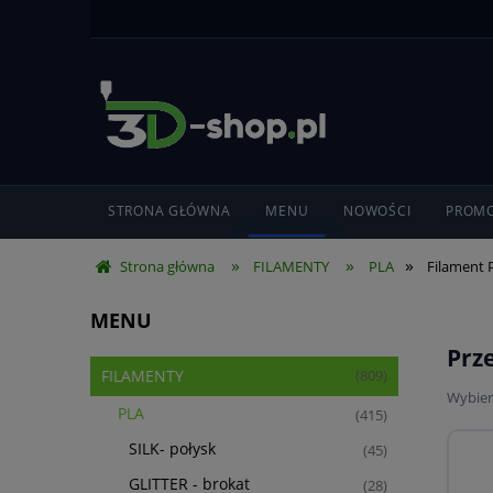
STRONA GŁÓWNA
MENU
NOWOŚCI
PROMO
»
»
»
Strona główna
FILAMENTY
PLA
Filament 
MENU
Prz
FILAMENTY
(809)
Wybier
PLA
(415)
SILK- połysk
(45)
GLITTER - brokat
(28)