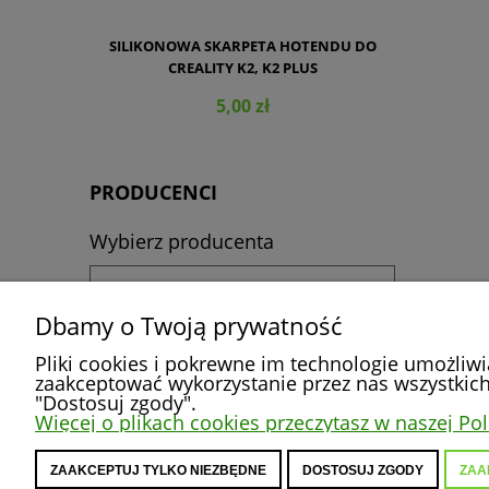
SILIKONOWA SKARPETA HOTENDU DO
CREALITY K2, K2 PLUS
5,00 zł
PRODUCENCI
Wybierz producenta
DO KOSZYKA
Dbamy o Twoją prywatność
Pliki cookies i pokrewne im technologie umożliw
zaakceptować wykorzystanie przez nas wszystkich 
POMOC
MOJE KONTO
"Dostosuj zgody".
Więcej o plikach cookies przeczytasz w naszej Pol
Zwroty i reklamacje
Twoje zamówienia
Polityka prywatności
Ustawienia konta
ZAAKCEPTUJ TYLKO NIEZBĘDNE
DOSTOSUJ ZGODY
ZAA