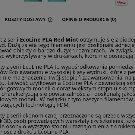
KOSZTY DOSTAWY
OPINIE O PRODUKCIE (0)
CENA NIE ZAWIERA EWENTUALNYCH
 z serii
EcoLine PLA Red Mint
otrzymuje się z biode
KOSZTÓW PŁATNOŚCI
tyd. Dużą zaletą tego filamentu jest doskonała adhez
wać obiekty o bardzo dużych rozmiarach. W związku z
ć wykorzystywany w drukarkach, które nie posiadają
ty z serii EcoLine PLA to wypośrodkowanie pomiędzy ja
ów Eco gwarantuje wysokiej klasy wydruki, które z 
 nie ma znaczenia Twój stopień zaawansowania, na p
tu. Łatwość użytkowania EcoLine PLA z pewnością skło
ór gotowych modeli o coraz większym stopniu skompl
 charakteryzują się powtarzalnością i doskonałą jak
łowych modeli. W związku z tym naszych filamentów
stujących technologię FDM.
ty z serii ekonomicznej przeznaczone są przede wszy
k 3D, osób prowadzących warsztaty czy szkolenia, szk
e osoby o wyższym stopniu zaznajomienia z drukiem
ność z druku z EcoLine PLA.