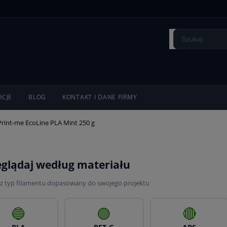
CJE
BLOG
KONTAKT I DANE FIRMY
Print-me EcoLine PLA Mint 250 g
eglądaj według materiału
z typ filamentu dopasowany do swojego projektu
🔵
🟢
🔴