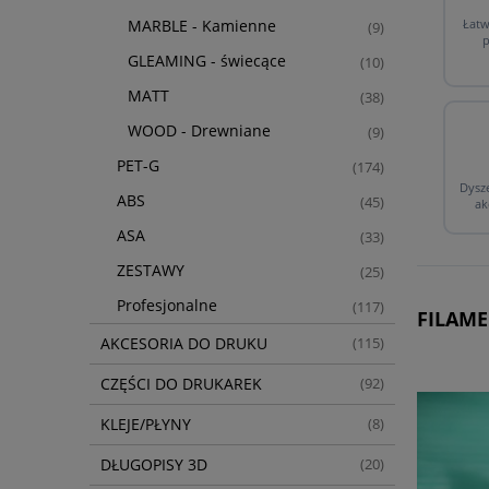
Łatw
MARBLE - Kamienne
(9)
p
GLEAMING - świecące
(10)
MATT
(38)
WOOD - Drewniane
(9)
PET-G
(174)
Dysze
ABS
(45)
ak
ASA
(33)
ZESTAWY
(25)
Profesjonalne
(117)
FILAME
AKCESORIA DO DRUKU
(115)
CZĘŚCI DO DRUKAREK
(92)
KLEJE/PŁYNY
(8)
DŁUGOPISY 3D
(20)