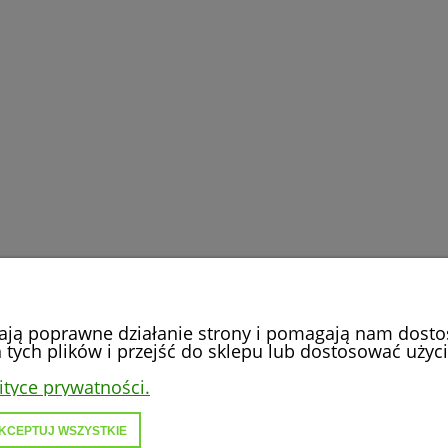
iają poprawne działanie strony i pomagają nam dost
tych plików i przejść do sklepu lub dostosować użyci
PŁATNOŚCI I DOSTAWA
INFORMACJE
ityce prywatności.
Formy płatności
KCEPTUJ WSZYSTKIE