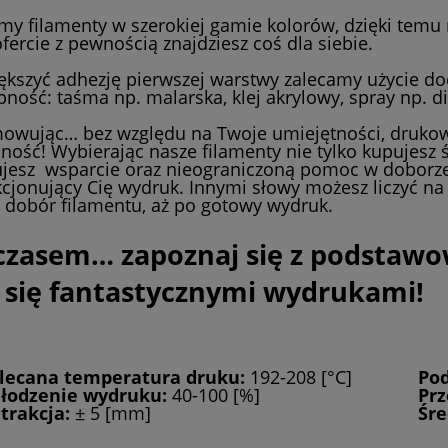
my filamenty w szerokiej gamie kolorów, dzięki tem
ofercie z pewnością znajdziesz coś dla siebie.
ększyć adhezję pierwszej warstwy zalecamy użycie d
pność: taśma np. malarska, klej akrylowy, spray np. d
wując… bez względu na Twoje umiejętności, drukow
ność! Wybierając nasze filamenty nie tylko kupujesz 
jesz wsparcie oraz nieograniczoną pomoc w doborz
kcjonujący Cię wydruk. Innymi słowy możesz liczyć na
 dobór filamentu, aż po gotowy wydruk.
zasem… zapoznaj się z podstawo
z się fantastycznymi wydrukami!
lecana temperatura druku:
192-208 [°C]
Pod
łodzenie wydruku:
40-100 [%]
Prz
trakcja:
± 5 [mm]
Śre