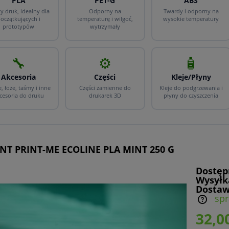
PLA
PET-G
ABS
y druk, idealny dla
Odporny na
Twardy i odporny na
oczątkujących i
temperaturę i wilgoć,
wysokie temperatury
prototypów
wytrzymały
🔧
⚙️
🧴
Akcesoria
Części
Kleje/Płyny
, łoże, taśmy i inne
Części zamienne do
Kleje do podgrzewania i
cesoria do druku
drukarek 3D
płyny do czyszczenia
NT PRINT-ME ECOLINE PLA MINT 250 G
Dostęp
Wysyłk
Dostaw
sp
32,00
Cena nie zawiera ewentualnych kosztów