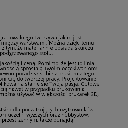
gradowalnego tworzywa jakim jest
ja między warstwami. Można dzięki temu
 tym, że materiał nie posiada skurczu
 podgrzewanego stołu.
kością i ceną. Pomimo, że jest to linia
pewnością sprostają Twoim oczekiwaniom!
ewno poradzisz sobie z drukiem z tego
ni Cię do twórczej pracy. Projektowanie
ikowania stanie się Twoją pasją. Gotowe
ością nawet w przypadku drukowania
 można używać w większości drukarek 3D,
stkim dla początkujących użytkowników
ół i uczelni wyższych oraz hobbystów.
 przestrzennym, także odnajdą