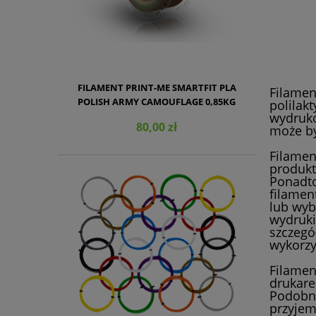
OPIS
FILAMENT PRINT-ME SMARTFIT PLA
Filament
POLISH ARMY CAMOUFLAGE 0,85KG
polilak
wydruko
1,75MM
80,00 zł
może by
Filamen
produkt
Ponadto
filamen
lub wyb
DO KOSZYKA
wydruki
szczegó
wykorzy
Filamen
drukare
Podobni
przyjem