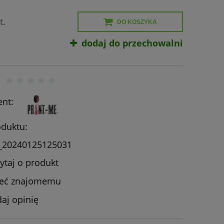
t.
DO KOSZYKA
dodaj do przechowalni
nt:
duktu:
_20240125125031
ytaj o produkt
leć znajomemu
aj opinię