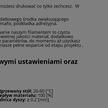
u możesz drukować co tylko zechcesz. W
odatkowego środka zwiększającego
imafix, podkładka adhezyjna.
anie naszym filamentem to czysta
świetnej jakości materiał, dodatkowo
e parametrów, do momentu aż uzyskasz
 nasze pełne wsparcie od etapu projektu ,
wymi ustawieniami oraz
grzewany stół:
20-60 [°C]
epływ materiału:
100 [%]
dnica dyszy:
≥ 0.2 [mm]