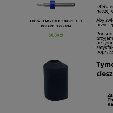
Oferuje
naszej 
Aby zwi
EKO WKŁADY DO DŁUGOPISU 3D
przycze
POLAROID 22X10M
Podsumo
50,00 zł
przyjem
otrzymu
satysfa
poprzez
Tymc
DO KOSZYKA
cies
Za
Ch
Re