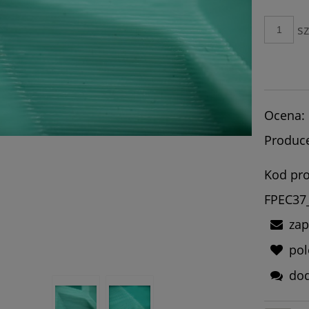
płatności
sz
Ocena:
Produce
Kod pro
FPEC37
zap
po
dod