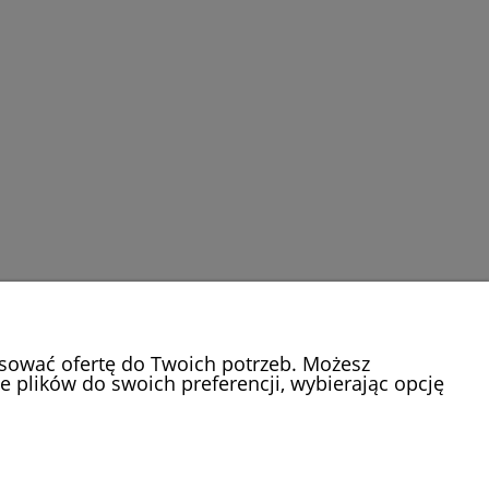
osować ofertę do Twoich potrzeb. Możesz
e plików do swoich preferencji, wybierając opcję
O NAS
Kontakt i dane firmy