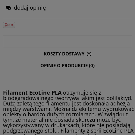
dodaj opinię
OPIS
KOSZTY DOSTAWY
CENA NIE ZAWIERA EWENTUALNYCH KOSZTÓW PŁATNOŚCI
OPINIE O PRODUKCIE (0)
Filament EcoLine PLA
otrzymuje się z
biodegradowalnego tworzywa jakim jest polilaktyd.
Dużą zaletą tego filamentu jest doskonała adhezja
między warstwami. Można dzięki temu wydrukować
obiekty o bardzo dużych rozmiarach. W związku z
tym, że materiał nie posiada skurczu może być
wykorzystywany w drukarkach, które nie posiadają
podgrzewanego stołu. Filamenty z serii EcoLine PLA