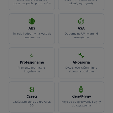
początkujących i prototypów
wilgoć, wytrzymały
🔴
🟡
ABS
ASA
Twardy i odporny na wysokie
Odporny na UV i warunki
temperatury
zewnętrzne
⭐
🔧
Profesjonalne
Akcesoria
Filamenty techniczne i
Dysze, łoże, taśmy i inne
inżynieryjne
akcesoria do druku
⚙️
🧴
Części
Kleje/Płyny
Części zamienne do drukarek
Kleje do podgrzewania i płyny
3D
do czyszczenia