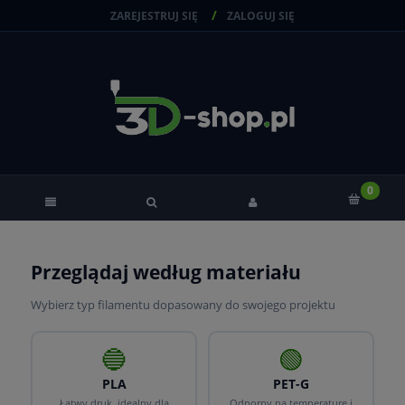
ZAREJESTRUJ SIĘ
ZALOGUJ SIĘ
Przeglądaj według materiału
Wybierz typ filamentu dopasowany do swojego projektu
🔵
🟢
PLA
PET-G
Łatwy druk, idealny dla
Odporny na temperaturę i