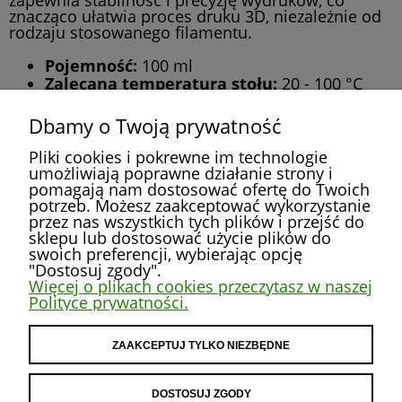
znacząco ułatwia proces druku 3D, niezależnie od
rodzaju stosowanego filamentu.
Pojemność:
100 ml
Zalecana temperatura stołu:
20 - 100 °C
Zalecane filamenty:
PLA, ABS, PETG, TPU,
ASA, HIPS
Dbamy o Twoją prywatność
Apikator :
gąbkowy
Pliki cookies i pokrewne im technologie
umożliwiają poprawne działanie strony i
pomagają nam dostosować ofertę do Twoich
potrzeb. Możesz zaakceptować wykorzystanie
przez nas wszystkich tych plików i przejść do
POMOC
sklepu lub dostosować użycie plików do
swoich preferencji, wybierając opcję
"Dostosuj zgody".
MOJE KONTO
Więcej o plikach cookies przeczytasz w naszej
Polityce prywatności.
PŁATNOŚCI I DOSTAWA
ZAAKCEPTUJ TYLKO NIEZBĘDNE
INFORMACJE
DOSTOSUJ ZGODY