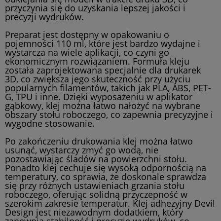
przyczynia się do uzyskania lepszej jakości i
precyzji wydruków.
Preparat jest dostępny w opakowaniu o
pojemności 110 ml, które jest bardzo wydajne i
wystarcza na wiele aplikacji, co czyni go
ekonomicznym rozwiązaniem. Formuła kleju
została zaprojektowana specjalnie dla drukarek
3D, co zwiększa jego skuteczność przy użyciu
popularnych filamentów, takich jak PLA, ABS, PET-
G, TPU i inne. Dzięki wyposażeniu w aplikator
gąbkowy, klej można łatwo nałożyć na wybrane
obszary stołu roboczego, co zapewnia precyzyjne i
wygodne stosowanie.
Po zakończeniu drukowania klej można łatwo
usunąć, wystarczy zmyć go wodą, nie
pozostawiając śladów na powierzchni stołu.
Ponadto klej cechuje się wysoką odpornością na
temperatury, co sprawia, że doskonale sprawdza
się przy różnych ustawieniach grzania stołu
roboczego, oferując solidną przyczepność w
szerokim zakresie temperatur. Klej adhezyjny Devil
Design jest niezawodnym dodatkiem, który
zapewnia stabilność i precyzję wydruków, co