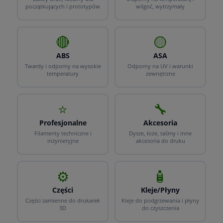
początkujących i prototypów
wilgoć, wytrzymały
🔴
🟡
ABS
ASA
Twardy i odporny na wysokie
Odporny na UV i warunki
temperatury
zewnętrzne
⭐
🔧
Profesjonalne
Akcesoria
Filamenty techniczne i
Dysze, łoże, taśmy i inne
inżynieryjne
akcesoria do druku
⚙️
🧴
Części
Kleje/Płyny
Części zamienne do drukarek
Kleje do podgrzewania i płyny
3D
do czyszczenia