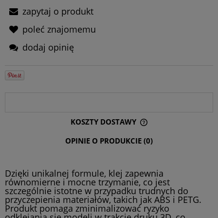
zapytaj o produkt
poleć znajomemu
dodaj opinię
OPIS
KOSZTY DOSTAWY
CENA NIE ZAWIERA EWENTUALNYCH KOSZTÓW PŁATNOŚCI
OPINIE O PRODUKCIE (0)
Dzięki unikalnej formule, klej zapewnia
równomierne i mocne trzymanie, co jest
szczególnie istotne w przypadku trudnych do
przyczepienia materiałów, takich jak ABS i PETG.
Produkt pomaga zminimalizować ryzyko
odklejania się modeli w trakcie druku 3D, co