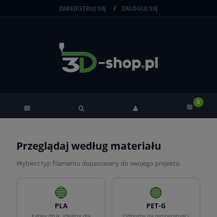
ZAREJESTRUJ SIĘ
ZALOGUJ SIĘ
Przeglądaj według materiału
Wybierz typ filamentu dopasowany do swojego projektu
🔵
🟢
PLA
PET-G
Łatwy druk, idealny dla
Odporny na temperaturę i