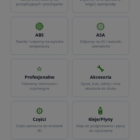
początkujących i prototypów
wilgoć, wytrzymały
🔴
🟡
ABS
ASA
Twardy i odporny na wysokie
Odporny na UV i warunki
temperatury
zewnętrzne
⭐
🔧
Profesjonalne
Akcesoria
Filamenty techniczne i
Dysze, łoże, taśmy i inne
inżynieryjne
akcesoria do druku
⚙️
🧴
Części
Kleje/Płyny
Części zamienne do drukarek
Kleje do podgrzewania i płyny
3D
do czyszczenia