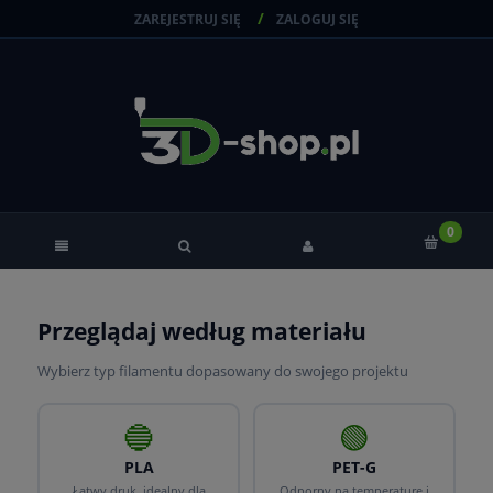
ZAREJESTRUJ SIĘ
ZALOGUJ SIĘ
Przeglądaj według materiału
Wybierz typ filamentu dopasowany do swojego projektu
🔵
🟢
PLA
PET-G
Łatwy druk, idealny dla
Odporny na temperaturę i