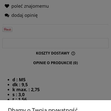
poleć znajomemu
dodaj opinię
OPIS
KOSZTY DOSTAWY
CENA NIE ZAWIERA EWENTUALNYCH KOSZTÓW PŁATNOŚCI
OPINIE O PRODUKCIE (0)
d : M5
dk : 9,5
k max. : 2,75
s : 3,0
t : 1,56
l : 40,0
Dbamy o Twoją prywatność