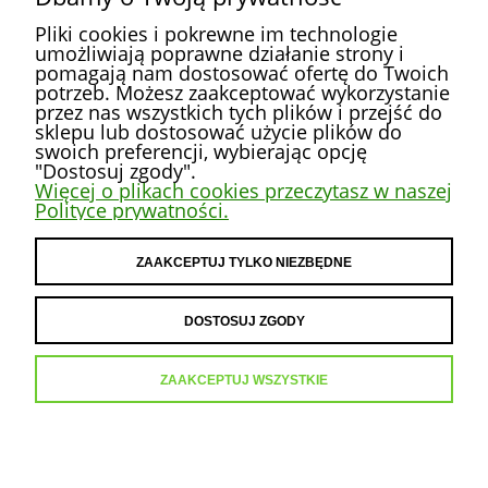
Pliki cookies i pokrewne im technologie
umożliwiają poprawne działanie strony i
pomagają nam dostosować ofertę do Twoich
potrzeb. Możesz zaakceptować wykorzystanie
przez nas wszystkich tych plików i przejść do
POMOC
sklepu lub dostosować użycie plików do
swoich preferencji, wybierając opcję
"Dostosuj zgody".
MOJE KONTO
Więcej o plikach cookies przeczytasz w naszej
Polityce prywatności.
PŁATNOŚCI I DOSTAWA
ZAAKCEPTUJ TYLKO NIEZBĘDNE
INFORMACJE
DOSTOSUJ ZGODY
O NAS
ZAAKCEPTUJ WSZYSTKIE
POKAŻ PEŁNĄ WERSJĘ STRONY