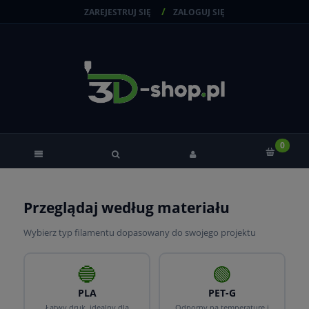
ZAREJESTRUJ SIĘ
ZALOGUJ SIĘ
Przeglądaj według materiału
Wybierz typ filamentu dopasowany do swojego projektu
🔵
🟢
PLA
PET-G
Łatwy druk, idealny dla
Odporny na temperaturę i