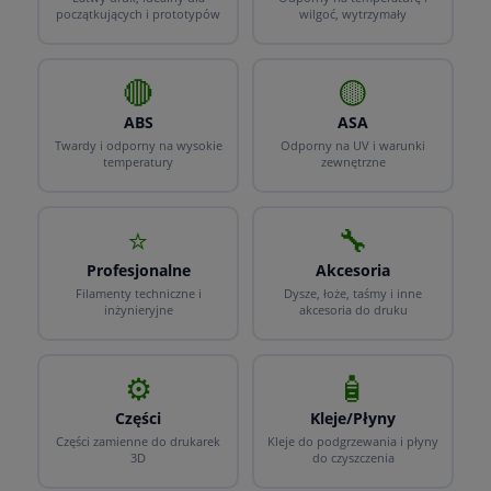
początkujących i prototypów
wilgoć, wytrzymały
🔴
🟡
ABS
ASA
Twardy i odporny na wysokie
Odporny na UV i warunki
temperatury
zewnętrzne
⭐
🔧
Profesjonalne
Akcesoria
Filamenty techniczne i
Dysze, łoże, taśmy i inne
inżynieryjne
akcesoria do druku
⚙️
🧴
Części
Kleje/Płyny
Części zamienne do drukarek
Kleje do podgrzewania i płyny
3D
do czyszczenia