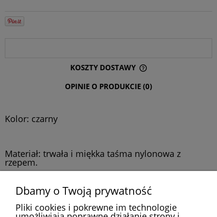
OPIS
KOSZTY DOSTAWY
CENA NIE ZAWIERA EWENTUALNYCH KOSZTÓW PŁATNOŚCI
OPINIE O PRODUKCIE (0)
Kolor: czarny
Materiał: trwała i miękka taśma nylonowa z
rzepem.
Dbamy o Twoją prywatność
Długość: 15CM; Szerokość 1.2CM
Pliki cookies i pokrewne im technologie
umożliwiają poprawne działanie strony i