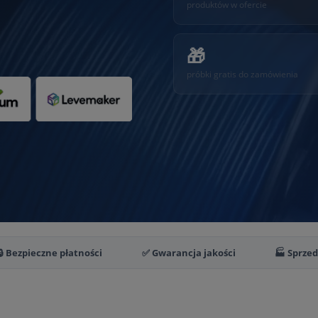
produktów w ofercie
🎁
próbki gratis do zamówienia
🔒 Bezpieczne płatności
✅ Gwarancja jakości
🏭 Sprze