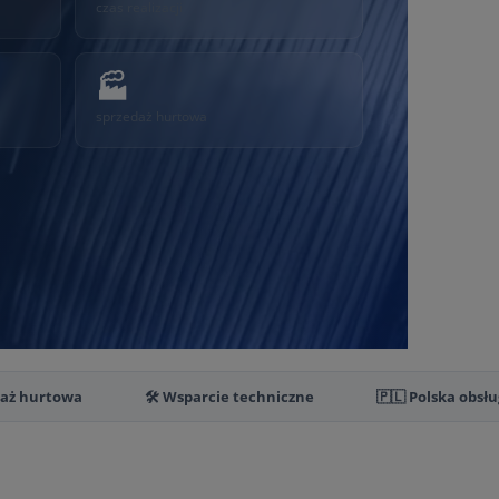
czas realizacji
🏭
sprzedaż hurtowa
daż hurtowa
🛠️ Wsparcie techniczne
🇵🇱 Polska obsł