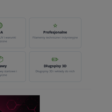

⭐
SA
Profesjonalne
UV i warunki
Filamenty techniczne i inżynieryjne
trzne

✏️
tawy
Długopisy 3D
wy startowe i
Długopisy 3D i wkłady do nich
yczne