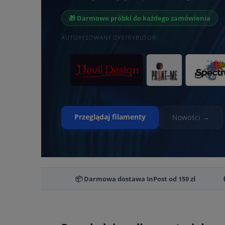
🎁 Darmowe próbki do każdego zamówienia
AUTORYZOWANY DYSTRYBUTOR:
Przeglądaj filamenty
Nowości →
📦 Darmowa dostawa InPost od 159 zł