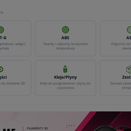
tu
🟢
🔴

T-G
ABS
A
eraturę i wilgoć,
Twardy i odporny na wysokie
Odporny na 
zymały
temperatury
zewnę
⚙️
🧴

ęści
Kleje/Płyny
Zes
e do drukarek 3D
Kleje do podgrzewania i płyny do
Gotowe zesta
czyszczenia
temat