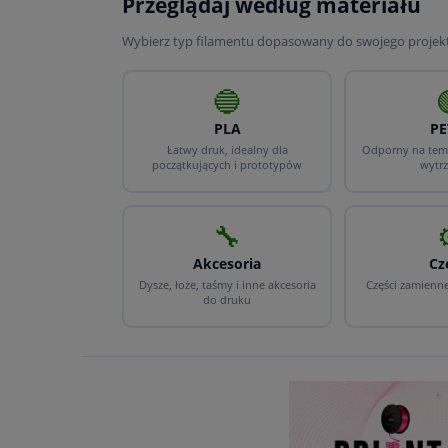
Przeglądaj według materiału
Wybierz typ filamentu dopasowany do swojego projek
🔵
PLA
PE
Łatwy druk, idealny dla
Odporny na temp
początkujących i prototypów
wytr
🔧
Akcesoria
Cz
Dysze, łoże, taśmy i inne akcesoria
Części zamienn
do druku