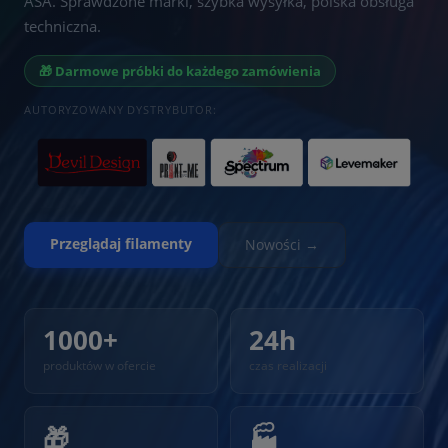
ASA. Sprawdzone marki, szybka wysyłka, polska obsługa
techniczna.
🎁 Darmowe próbki do każdego zamówienia
AUTORYZOWANY DYSTRYBUTOR:
Przeglądaj filamenty
Nowości →
1000+
24h
produktów w ofercie
czas realizacji
🎁
🏭