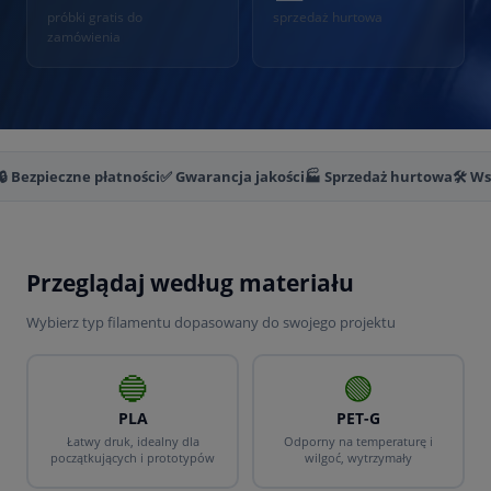
próbki gratis do
sprzedaż hurtowa
zamówienia
🔒 Bezpieczne płatności
✅ Gwarancja jakości
🏭 Sprzedaż hurtowa
🛠️ W
Przeglądaj według materiału
Wybierz typ filamentu dopasowany do swojego projektu
🔵
🟢
PLA
PET-G
Łatwy druk, idealny dla
Odporny na temperaturę i
początkujących i prototypów
wilgoć, wytrzymały