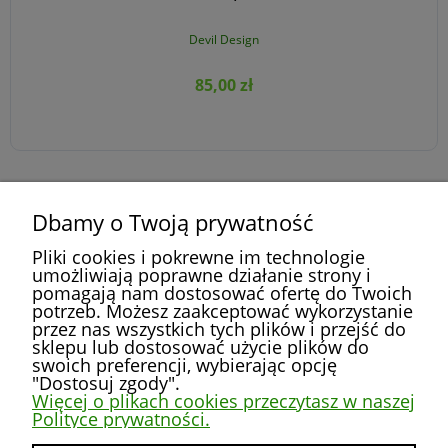
Devil Design
85,00 zł
Dbamy o Twoją prywatność
DO KOSZYKA
»
«
1
2
3
4
5
...
52
Pliki cookies i pokrewne im technologie
umożliwiają poprawne działanie strony i
pomagają nam dostosować ofertę do Twoich
potrzeb. Możesz zaakceptować wykorzystanie
przez nas wszystkich tych plików i przejść do
POMOC
sklepu lub dostosować użycie plików do
swoich preferencji, wybierając opcję
"Dostosuj zgody".
MOJE KONTO
Więcej o plikach cookies przeczytasz w naszej
Polityce prywatności.