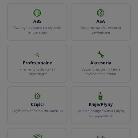
🔴
🟡
ABS
ASA
Twardy i odporny na wysokie
Odporny na UV i warunki
temperatury
zewnętrzne
⭐
🔧
Profesjonalne
Akcesoria
Filamenty techniczne i
Dysze, łoże, taśmy i inne
inżynieryjne
akcesoria do druku
⚙️
🧴
Części
Kleje/Płyny
Części zamienne do drukarek 3D
Kleje do podgrzewania i płyny
do czyszczenia
📦
✏️