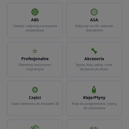
🔴
🟡
ABS
ASA
Twardy i odporny na wysokie
Odporny na UV i warunki
temperatury
zewnętrzne
⭐
🔧
Profesjonalne
Akcesoria
Filamenty techniczne i
Dysze, łoże, taśmy i inne
inżynieryjne
akcesoria do druku
⚙️
🧴
Części
Kleje/Płyny
Części zamienne do drukarek 3D
Kleje do podgrzewania i płyny
do czyszczenia
📦
✏️