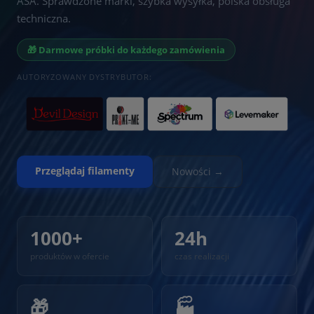
ASA. Sprawdzone marki, szybka wysyłka, polska obsługa
techniczna.
🎁 Darmowe próbki do każdego zamówienia
AUTORYZOWANY DYSTRYBUTOR:
Przeglądaj filamenty
Nowości →
1000+
24h
produktów w ofercie
czas realizacji
🎁
🏭