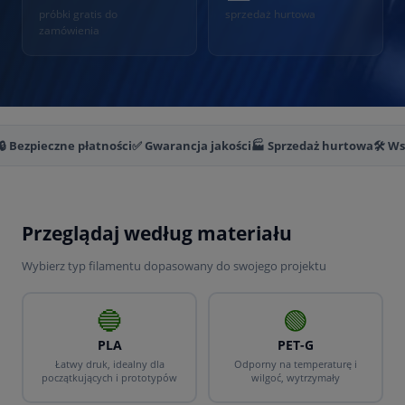
próbki gratis do
sprzedaż hurtowa
zamówienia
🔒 Bezpieczne płatności
✅ Gwarancja jakości
🏭 Sprzedaż hurtowa
🛠️ W
Przeglądaj według materiału
Wybierz typ filamentu dopasowany do swojego projektu
🔵
🟢
PLA
PET-G
Łatwy druk, idealny dla
Odporny na temperaturę i
początkujących i prototypów
wilgoć, wytrzymały