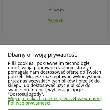
Devil Design
78,00 zł
Dbamy o Twoją prywatność
DO KOSZYKA
»
«
1
2
3
4
5
...
52
Pliki cookies i pokrewne im technologie
umożliwiają poprawne działanie strony i
pomagają nam dostosować ofertę do Twoich
potrzeb. Możesz zaakceptować wykorzystanie
przez nas wszystkich tych plików i przejść do
POMOC
sklepu lub dostosować użycie plików do
swoich preferencji, wybierając opcję
"Dostosuj zgody".
MOJE KONTO
Więcej o plikach cookies przeczytasz w naszej
Polityce prywatności.