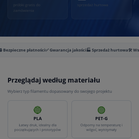
próbki gratis do
sprzedaż hurtowa
zamówienia
🔒 Bezpieczne płatności
✅ Gwarancja jakości
🏭 Sprzedaż hurtowa
🛠️ W
Przeglądaj według materiału
Wybierz typ filamentu dopasowany do swojego projektu
🔵
🟢
PLA
PET-G
Łatwy druk, idealny dla
Odporny na temperaturę i
początkujących i prototypów
wilgoć, wytrzymały