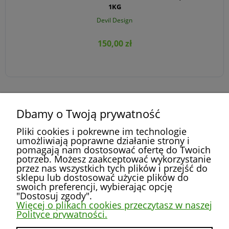
1KG
Devil Design
150,00 zł
Dbamy o Twoją prywatność
DO KOSZYKA
»
«
1
2
3
4
5
...
52
Pliki cookies i pokrewne im technologie
umożliwiają poprawne działanie strony i
pomagają nam dostosować ofertę do Twoich
potrzeb. Możesz zaakceptować wykorzystanie
przez nas wszystkich tych plików i przejść do
POMOC
sklepu lub dostosować użycie plików do
swoich preferencji, wybierając opcję
"Dostosuj zgody".
MOJE KONTO
Więcej o plikach cookies przeczytasz w naszej
Polityce prywatności.