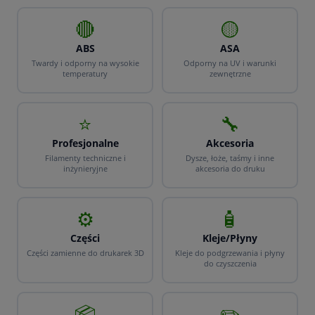
🔴
🟡
ABS
ASA
Twardy i odporny na wysokie
Odporny na UV i warunki
temperatury
zewnętrzne
⭐
🔧
Profesjonalne
Akcesoria
Filamenty techniczne i
Dysze, łoże, taśmy i inne
inżynieryjne
akcesoria do druku
⚙️
🧴
Części
Kleje/Płyny
Części zamienne do drukarek 3D
Kleje do podgrzewania i płyny
do czyszczenia
📦
✏️