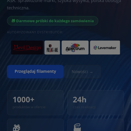
ASA. Sprawdzone marki, szybka wysyłka, polska obsługa
techniczna.
🎁 Darmowe próbki do każdego zamówienia
AUTORYZOWANY DYSTRYBUTOR:
Przeglądaj filamenty
Nowości →
1000+
24h
produktów w ofercie
czas realizacji
🎁
🏭