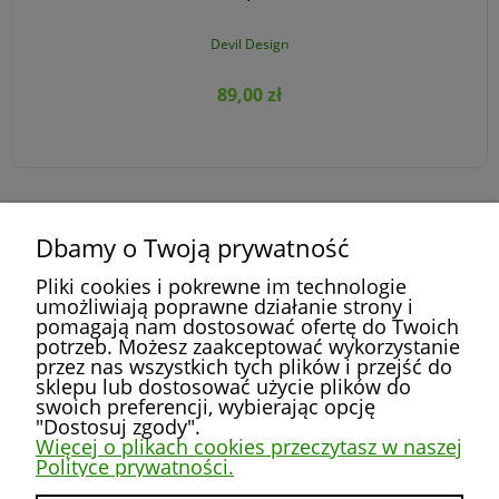
Devil Design
89,00 zł
Dbamy o Twoją prywatność
DO KOSZYKA
»
«
1
2
3
4
5
...
52
Pliki cookies i pokrewne im technologie
umożliwiają poprawne działanie strony i
pomagają nam dostosować ofertę do Twoich
potrzeb. Możesz zaakceptować wykorzystanie
przez nas wszystkich tych plików i przejść do
POMOC
sklepu lub dostosować użycie plików do
swoich preferencji, wybierając opcję
"Dostosuj zgody".
MOJE KONTO
Więcej o plikach cookies przeczytasz w naszej
Polityce prywatności.