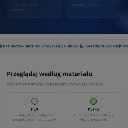
próbki gratis do
sprzedaż hurtowa
zamówienia
🔒 Bezpieczne płatności
✅ Gwarancja jakości
🏭 Sprzedaż hurtowa
🛠️ W
Przeglądaj według materiału
Wybierz typ filamentu dopasowany do swojego projektu
🔵
🟢
PLA
PET-G
Łatwy druk, idealny dla
Odporny na temperaturę i
początkujących i prototypów
wilgoć, wytrzymały