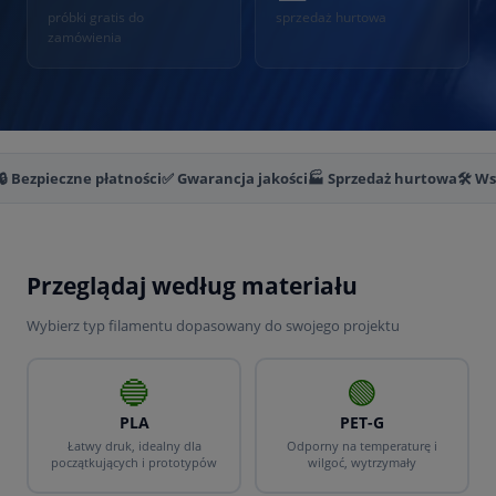
próbki gratis do
sprzedaż hurtowa
zamówienia
🔒 Bezpieczne płatności
✅ Gwarancja jakości
🏭 Sprzedaż hurtowa
🛠️ W
Przeglądaj według materiału
Wybierz typ filamentu dopasowany do swojego projektu
🔵
🟢
PLA
PET-G
Łatwy druk, idealny dla
Odporny na temperaturę i
początkujących i prototypów
wilgoć, wytrzymały