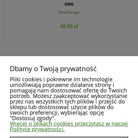
330G
Devil Design
49,00 zł
Dbamy o Twoją prywatność
DO KOSZYKA
»
«
1
2
3
4
5
...
52
Pliki cookies i pokrewne im technologie
umożliwiają poprawne działanie strony i
pomagają nam dostosować ofertę do Twoich
potrzeb. Możesz zaakceptować wykorzystanie
przez nas wszystkich tych plików i przejść do
POMOC
sklepu lub dostosować użycie plików do
swoich preferencji, wybierając opcję
"Dostosuj zgody".
MOJE KONTO
Więcej o plikach cookies przeczytasz w naszej
Polityce prywatności.