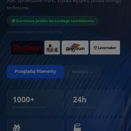
ASA. Sprawdzone marki, szybka wysyłka, polska obsługa
techniczna.
🎁 Darmowe próbki do każdego zamówienia
AUTORYZOWANY DYSTRYBUTOR:
Przeglądaj filamenty
Nowości →
1000+
24h
produktów w ofercie
czas realizacji
🎁
🏭