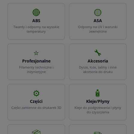
🔴
🟡
ABS
ASA
Twardy i odporny na wysokie
Odporny na UV i warunki
temperatury
zewnętrzne
⭐
🔧
Profesjonalne
Akcesoria
Filamenty techniczne i
Dysze, łoże, taśmy i inne
inżynieryjne
akcesoria do druku
⚙️
🧴
Części
Kleje/Płyny
Części zamienne do drukarek 3D
Kleje do podgrzewania i płyny
do czyszczenia
📦
✏️