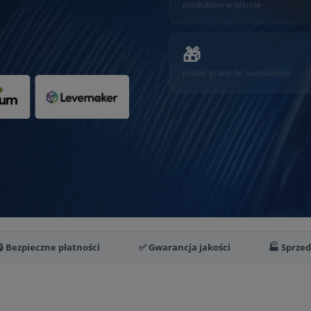
produktów w ofercie
🎁
próbki gratis do zamówienia
🔒 Bezpieczne płatności
✅ Gwarancja jakości
🏭 Sprze