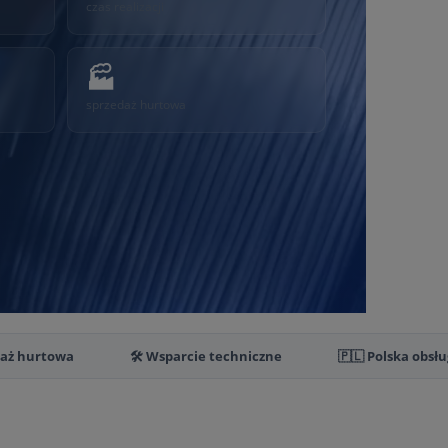
czas realizacji
🏭
sprzedaż hurtowa
daż hurtowa
🛠️ Wsparcie techniczne
🇵🇱 Polska obsł