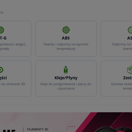
tu
🟢
🔴

T-G
ABS
A
eraturę i wilgoć,
Twardy i odporny na wysokie
Odporny na 
zymały
temperatury
zewnę
⚙️
🧴

ęści
Kleje/Płyny
Zes
e do drukarek 3D
Kleje do podgrzewania i płyny do
Gotowe zesta
czyszczenia
temat