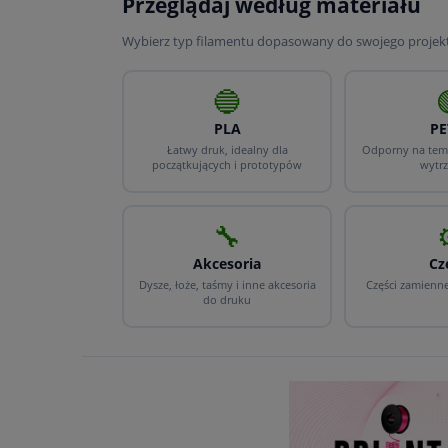
Przeglądaj według materiału
Wybierz typ filamentu dopasowany do swojego projek
🔵
PLA
PE
Łatwy druk, idealny dla
Odporny na temp
początkujących i prototypów
wytr
🔧
Akcesoria
Cz
Dysze, łoże, taśmy i inne akcesoria
Części zamienn
do druku