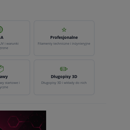

⭐
SA
Profesjonalne
UV i warunki
Filamenty techniczne i inżynieryjne
trzne

✏️
tawy
Długopisy 3D
wy startowe i
Długopisy 3D i wkłady do nich
yczne