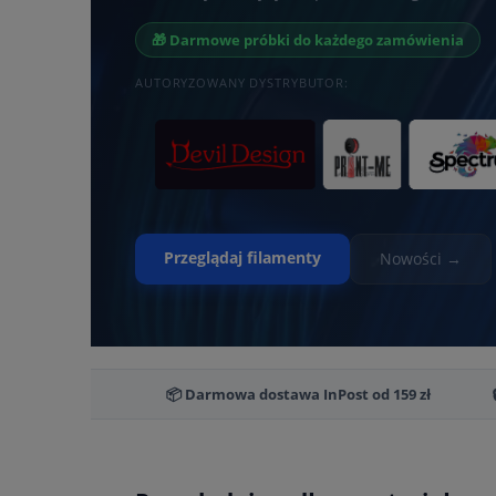
🎁 Darmowe próbki do każdego zamówienia
AUTORYZOWANY DYSTRYBUTOR:
Przeglądaj filamenty
Nowości →
📦 Darmowa dostawa InPost od 159 zł