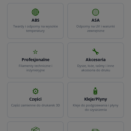
🔴
🟡
ABS
ASA
Twardy i odporny na wysokie
Odporny na UV i warunki
temperatury
zewnętrzne
⭐
🔧
Profesjonalne
Akcesoria
Filamenty techniczne i
Dysze, łoże, taśmy i inne
inżynieryjne
akcesoria do druku
⚙️
🧴
Części
Kleje/Płyny
Części zamienne do drukarek 3D
Kleje do podgrzewania i płyny
do czyszczenia
📦
✏️