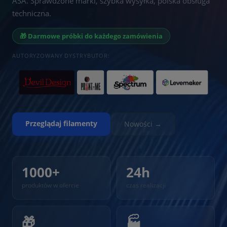
ASA. Sprawdzone marki, szybka wysyłka, polska obsługa
techniczna.
🎁 Darmowe próbki do każdego zamówienia
AUTORYZOWANY DYSTRYBUTOR:
Przeglądaj filamenty
Nowości →
1000+
24h
produktów w ofercie
czas realizacji
🎁
🏭