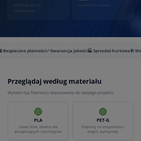
próbki gratis do
sprzedaż hurtowa
zamówienia
🔒 Bezpieczne płatności
✅ Gwarancja jakości
🏭 Sprzedaż hurtowa
🛠️ W
Przeglądaj według materiału
Wybierz typ filamentu dopasowany do swojego projektu
🔵
🟢
PLA
PET-G
Łatwy druk, idealny dla
Odporny na temperaturę i
początkujących i prototypów
wilgoć, wytrzymały