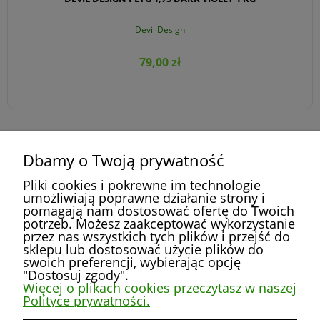
Devil Design
79,00 zł
Dbamy o Twoją prywatność
DO KOSZYKA
»
«
1
2
3
4
5
...
52
Pliki cookies i pokrewne im technologie
umożliwiają poprawne działanie strony i
pomagają nam dostosować ofertę do Twoich
potrzeb. Możesz zaakceptować wykorzystanie
przez nas wszystkich tych plików i przejść do
POMOC
sklepu lub dostosować użycie plików do
swoich preferencji, wybierając opcję
"Dostosuj zgody".
MOJE KONTO
Więcej o plikach cookies przeczytasz w naszej
Polityce prywatności.